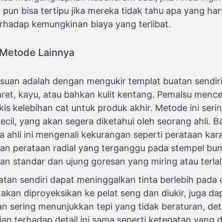
 pun bisa tertipu jika mereka tidak tahu apa yang harus
rhadap kemungkinan biaya yang terlibat.
 Metode Lainnya
lsuan adalah dengan mengukir templat buatan sendi
 karet, kayu, atau bahkan kulit kentang. Pemalsu me
kis kelebihan cat untuk produk akhir. Metode ini ser
il, yang akan segera diketahui oleh seorang ahli. Ba
a ahli ini mengenali kekurangan seperti perataan kara
dan perataan radial yang terganggu pada stempel bun
n standar dan ujung goresan yang miring atau terlal
atan sendiri dapat meninggalkan tinta berlebih pad
akan diproyeksikan ke pelat seng dan diukir, juga 
 sering menunjukkan tepi yang tidak beraturan, deta
tian terhadap detail ini sama seperti ketepatan yang