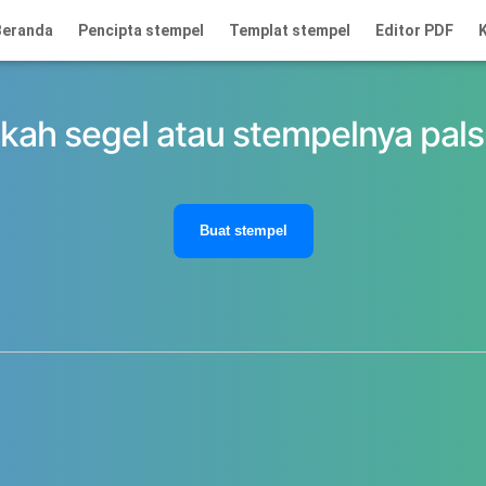
Beranda
Pencipta stempel
Templat stempel
Editor PDF
K
kah segel atau stempelnya pal
Buat stempel