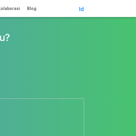
Id
olaborasi
Blog
su?