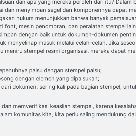
uan dan apa yang mereka peroleh dari itu? Dalam 
si dan menyimpan segel dan komponennya dapat m
egakan hukum menunjukkan bahwa banyak pemalsuan b
ti font, mesin penomoran, dan peralatan stempel la
 disimpan dengan baik untuk dokumen-dokumen pentin
uk menyelinap masuk melalui celah-celah. Jika se
au meniru stempel resmi organisasi, mereka dapat m
penuhnya palsu dengan stempel palsu;
ong dengan elemen yang dipalsukan;
dari dokumen, sering kali pada bagian stempel, unt
 dan memverifikasi keaslian stempel, karena kesalah
lam komunitas kita, kita perlu saling mendukung d