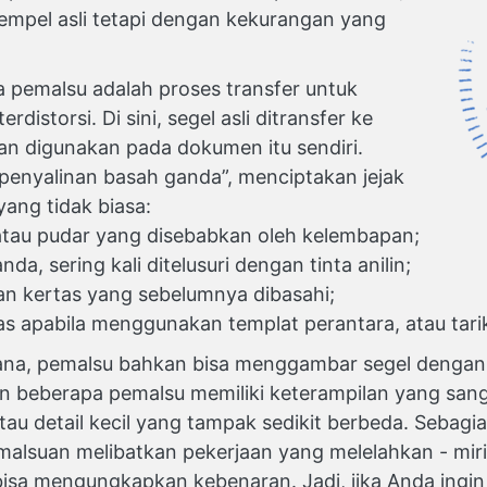
empel asli tetapi dengan kekurangan yang
a pemalsu adalah proses transfer untuk
distorsi. Di sini, segel asli ditransfer ke
an digunakan pada dokumen itu sendiri.
 “penyalinan basah ganda”, menciptakan jejak
yang tidak biasa:
atau pudar yang disebabkan oleh kelembapan;
a, sering kali ditelusuri dengan tinta anilin;
an kertas yang sebelumnya dibasahi;
as apabila menggunakan templat perantara, atau tari
ana, pemalsu bahkan bisa menggambar segel dengan 
n beberapa pemalsu memiliki keterampilan yang sanga
atau detail kecil yang tampak sedikit berbeda. Sebagi
alsuan melibatkan pekerjaan yang melelahkan - mir
 bisa mengungkapkan kebenaran. Jadi, jika Anda ingi